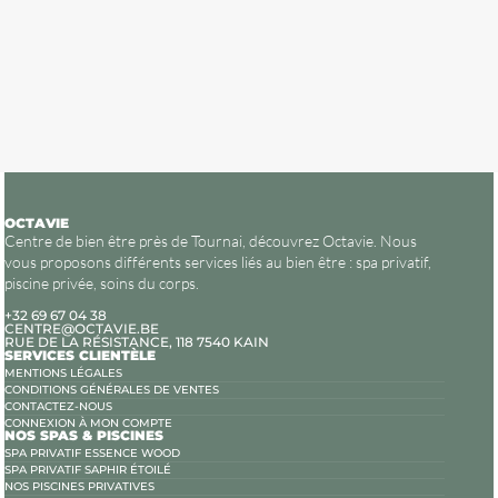
OCTAVIE
Centre de bien être près de Tournai, découvrez Octavie. Nous
vous proposons différents services liés au bien être : spa privatif,
piscine privée, soins du corps.
+32 69 67 04 38
CENTRE@OCTAVIE.BE
RUE DE LA RÉSISTANCE, 118 7540 KAIN
SERVICES CLIENTÈLE
MENTIONS LÉGALES
CONDITIONS GÉNÉRALES DE VENTES
CONTACTEZ-NOUS
CONNEXION À MON COMPTE
NOS SPAS & PISCINES
SPA PRIVATIF ESSENCE WOOD
SPA PRIVATIF SAPHIR ÉTOILÉ
NOS PISCINES PRIVATIVES