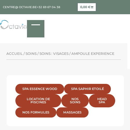
0,00
€
CENTRE@ OCTAVIE.BE
+32 69 67 04 38
ACCUEIL
/
SOINS
/
SOINS : VISAGES
/ AMPOULE EXPERIENCE
SPA ESSENCE WOOD
SPA SAPHIR ETOILÉ
LOCATION DE
NOS
HEAD
PISCINES
SOINS
SPA
NOS FORMULES
MASSAGES