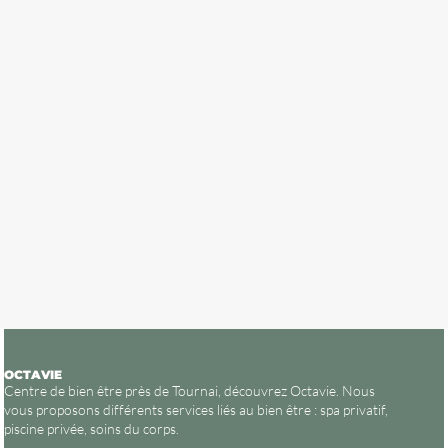
537,00
€
497,00
€
ACHETER OU OFFRIR
OCTAVIE
Centre de bien être près de Tournai, découvrez Octavie. Nous
vous proposons différents services liés au bien être : spa privatif,
piscine privée, soins du corps.