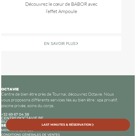
Découvrez le cœur de BABOR avec
l‘effet Ampoule
EN SAVOIR PLUS
OCTAVIE
Centre de bien être près de Tournai, découvrez Octavie. Nous
vous proposons différents services liés au bien être : spa privatif,
piscine privée, soins du corps.
+32 69 67 04 38
CENTRE@OCTAVIE.BE
RUE DE LA RÉSISTANCE, 118 7540 KAIN
SERVICES CLIENTÈLE
LAST MINUTES & RÉSERVATION
MENTIONS LÉGALES
CONDITIONS GÉNÉRALES DE VENTES