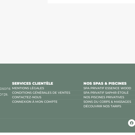
SERVICES CLIENTÈLE
NOS SPAS & PISCINES
posons
MENTIONS LÉGALES
SPA PRIVATIF ESSENCE WOOD
CONDITIONS GÉNÉRALES DE VENTES
SPA PRIVATIF SAPHIR ÉTOILÉ
corps.
CONTACTEZ-NOUS
NOS PISCINES PRIVATIVES
CONNEXION À MON COMPTE
SOINS DU CORPS & MASSAGES
DÉCOUVRIR NOS TARIFS