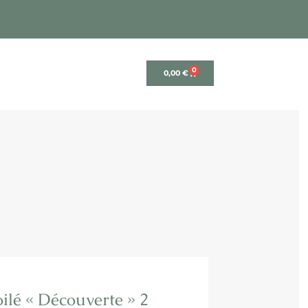
0
0,00
€
oilé « Découverte » 2