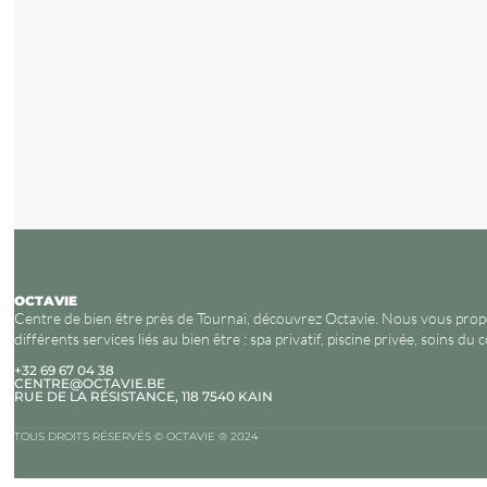
OCTAVIE
Centre de bien être près de Tournai, découvrez Octavie. Nous vous pro
différents services liés au bien être : spa privatif, piscine privée, soins du 
+32 69 67 04 38
CENTRE@OCTAVIE.BE
RUE DE LA RÉSISTANCE, 118 7540 KAIN
TOUS DROITS RÉSERVÉS © OCTAVIE ® 2024