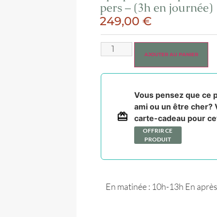
pers – (3h en journée)
249,00
€
AJOUTER AU PANIER
Vous pensez que ce pr
ami ou un être cher?
carte-cadeau pour cet
OFFRIR CE
PRODUIT
En matinée : 10h-13h En après