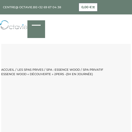
0,00
€
CENTRE@ OCTAVIE.BE
+32 69 67 04 38
ACCUEIL
/
LES SPAS PRIVES
/
SPA : ESSENCE WOOD
/ SPA PRIVATIF
ESSENCE WOOD « DÉCOUVERTE » 2PERS -(3H EN JOURNÉE)